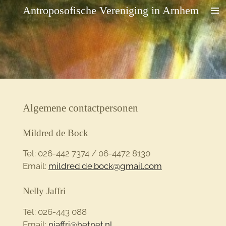
Antroposofische Vereniging in Arnhem
Ga
direct
naar
de
hoofdinhoud
Algemene contactpersonen
Mildred de Bock
Tel: 026-442 7374 / 06-4472 8130
Email:
mildred.de.bock@gmail.com
Nelly Jaffri
Tel: 026-443 088
Email:
njaffri@hetnet.nl